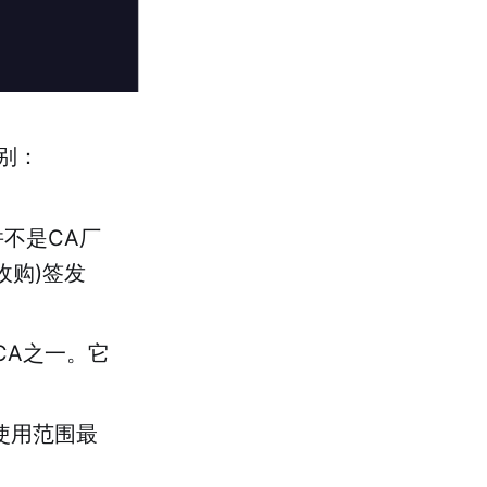
别：
并不是CA厂
收购)签发
CA之一。它
是使用范围最