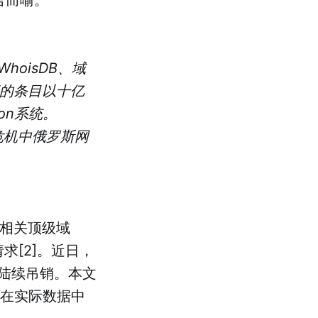
hoisDB、域
库的条目以十亿
on系统。
危机中俄罗斯网
斯相关顶级域
份请求[2]。近日，
陆续吊销。本文
象在实际数据中