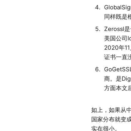
Globa
同样既是
Zeros
美国公司I
2020年
证书一直
GoGet
商。是Di
方面本文后
如上，如果从
国家分布就变成
实在很小。