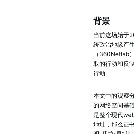
背景
当前这场始于2
统政治地缘产
（360Net
取的行动和反
行动。
本文中的观察分析
的网络空间基
是整个现代we
地址，那么证
明“我”就是“