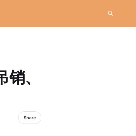
吊销、
Share