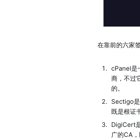
在靠前的六家
cPane
商，不过它
的。
Secti
既是根证
DigiC
广的CA