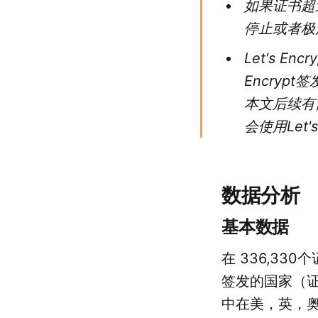
如果证书超
停止或者极
Let's 
Encryp
本文后续有
会使用Let'
数据分析
基本数据
在 336,330
签发的国家（
中在美，英，奥