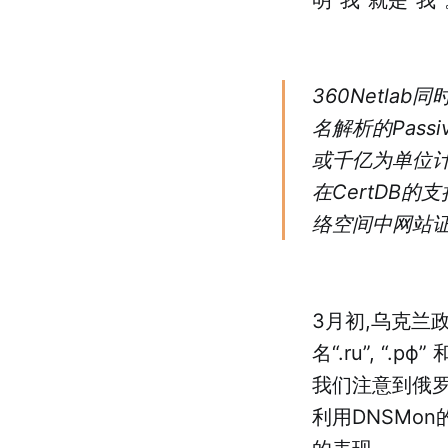
360Netla
名解析的Pas
或千亿为单位计
在CertDB
络空间中网站
3月初,乌克兰
名“.ru”, “
我们注意到俄
利用DNSMo