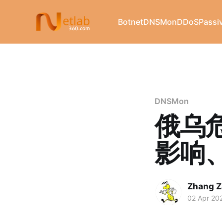
Botnet
DNSMon
DDoS
Passi
DNSMon
俄乌
影响
Zhang Z
02 Apr 20