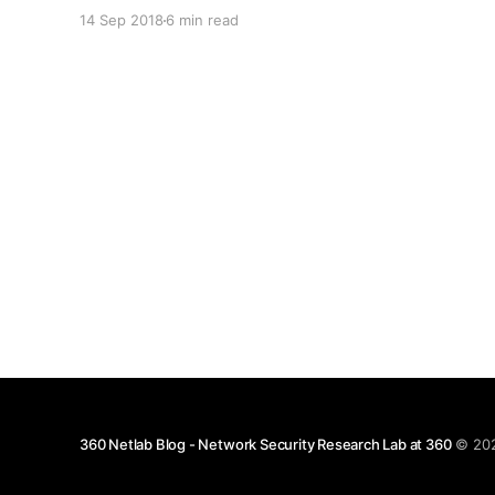
66.42.57.45:7000， Singapore/SG）的下一步指
14 Sep 2018
6 min read
令。我们将该蠕虫命名为fbot，主要是因为该蠕虫的
主要执行模块使用了这个名字。该C2域名的解析，
需要通过EmerDNS，一个emercoin.com旗下的区块
链DNS完成。 com.ufo.miner 与我们之前多次 报告
的 ADB.Miner 类似，利用adb安卓调试接口传播，
并挖矿。ADB.Miner 是我们今年二月首次 报告 的，
自那以后，类似的其他僵尸网络已经长期传播，感染
了包括 Amazon FireTV 在内的多种设备。 最后，新
的蠕虫Fbot与臭名昭著的
360 Netlab Blog - Network Security Research Lab at 360
© 20