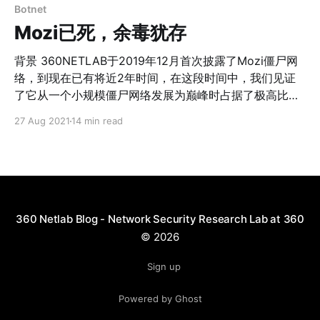
Botnet
Mozi已死，余毒犹存
背景 360NETLAB于2019年12月首次披露了Mozi僵尸网
络，到现在已有将近2年时间，在这段时间中，我们见证
了它从一个小规模僵尸网络发展为巅峰时占据了极高比例
IOT流量巨无霸的过程。 现在Mozi的作者已经被执法机关
27 Aug 2021
14 min read
处置，其中我们也全程提供了技术协助，因此我们认为后
续在相当长的一段时间内它都不会继续更新。但我们知
道，Mozi采用了P2P网络结构，而P2P网络的一大“优
点”是健壮性好， 即使部分节点瘫痪，整个网络仍然能工
作。所以即使Mozi作者不再发布新的更新，它仍然会存活
一段时间，残余的节点仍然会去感染其它存在漏洞的设
360 Netlab Blog - Network Security Research Lab at 360
备，所以我们现在仍然能看到Mozi在传播，正可谓“百足
© 2026
之虫，死而不僵”。 许多安全厂商都对Mozi进行了跟踪分
析，但从我们的角度而言，或多或少有些遗漏，甚至有错
Sign up
误。今天我们将对Mozi的看法总结在下面这篇文章里，以
Powered by Ghost
补充安全社区的分析；同时也为我们对Mozi僵尸网络的持
续关注画上一个句号。 本文将回答以下问题： 1：Mozi除