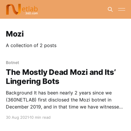
Mozi
A collection of 2 posts
Botnet
The Mostly Dead Mozi and Its’
Lingering Bots
Background It has been nearly 2 years since we
(360NETLAB) first disclosed the Mozi botnet in
December 2019, and in that time we have witnessed
its development from a small-scale botnet to a giant
30 Aug 2021
10 min read
that accounted for an extremely high percentage of
IOT traffic at its peak. Now that Mozi&