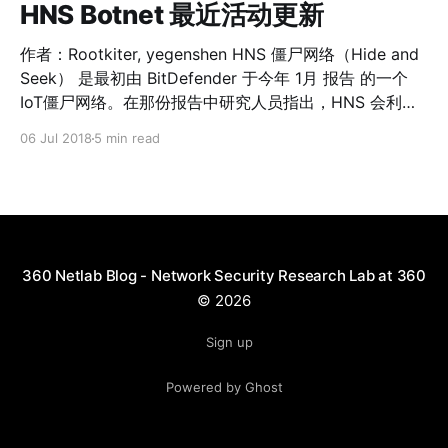
HNS Botnet 最近活动更新
作者：Rootkiter, yegenshen HNS 僵尸网络（Hide and
Seek） 是最初由 BitDefender 于今年 1月 报告 的一个
IoT僵尸网络。在那份报告中研究人员指出，HNS 会利用
CVE-2016-10401、其他漏洞以及Telnet弱口令投入恶意
06 Jul 2018
5 min read
代码，有执行任意指令和盗取用户信息的恶意行为，传播
方式类似蠕虫，感染规模在1月23日至1月24期间快速增长
到超过32k。并且，HNS内部通过P2P 机制通信，这是我
们所知继 hajime之后第二个利用P2P通信的IoT僵尸网
络。 P2P类的僵尸网络很难被根除，HNS 僵尸网络也是
如此。在过去的几个月中 HNS 僵尸网络一直在持续更
360 Netlab Blog - Network Security Research Lab at 360
新，我们看到其更新活动包括： * 增加了对 AVTECH全部
© 2026
设备（网络摄像头、网络录像设备）、CISCO Linksys路
由器、JAWS/1.0 Web服务器、Apache CouchDB、
Sign up
OrientDB的漏洞利用；加上原始报告中提到的2种，目前
Powered by Ghost
HNS已经支持7种漏洞利用方式； * 内置的P2P节点地址
增加到了171 条；