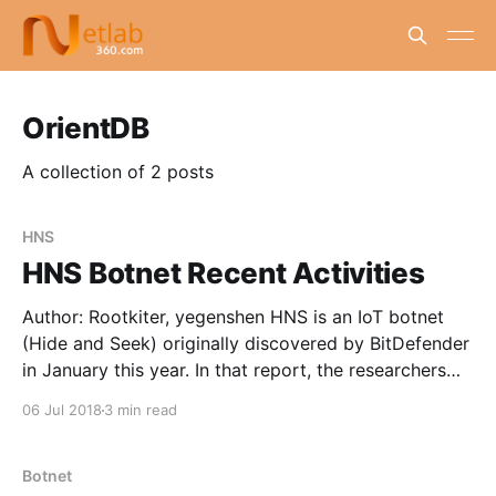
OrientDB
A collection of 2 posts
HNS
HNS Botnet Recent Activities
Author: Rootkiter, yegenshen HNS is an IoT botnet
(Hide and Seek) originally discovered by BitDefender
in January this year. In that report, the researchers
pointed out that HNS used CVE-2016-10401, and
06 Jul 2018
3 min read
other vulnerabilities to propagate malicious code and
stole user information. The HNS communicates
through the P2P mechanism, which is
Botnet