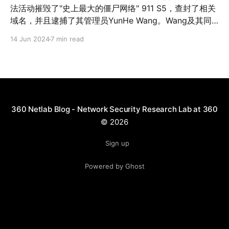
法活动摧毁了"史上最大的僵尸网络" 911 S5，查封了相关
域名，并且逮捕了其管理员YunHe Wang。Wang及其同
伙通过创建并分发包含恶意代码的免费VPN程序感染用
14 Jun 2024
7 min read
户，并且在名为911 S5的住宅代理服务中出售对被感染设
备构成的代理网络的访问权。 按照360威胁情报中心的分
析，911S5从2014年开始运营，到2022年7月关停，在
2023年10月又摇身一变，化名CloudRouter继续其肮脏生
意，终于在2024年5月被多国联合执法摧毁。911S5的僵
尸网络运行时间长、涉及多个国家的19M个IP地址、行为
360 Netlab Blog - Network Security Research Lab at 360
高调，虽然经过执法行动后大势已去，但是其数字遗产仍
© 2026
然对网络空间构成了现实且显著的威胁，下文是我们对威
胁分析的结果。 “空手套白狼”的911 S5 911S5出售的代理
Sign up
服务背后是数千万被感染的设备。受害者主动或被动下载
Powered by Ghost
捆绑了恶意代码的软件、免费VPN程序等。在程序启动
后，恶意代码将会创建持久化服务作为后门，为911S5客
户提供代理服务。 在2023年以前，911S5使用的免费
VPN包括:ProxyGate、Mas