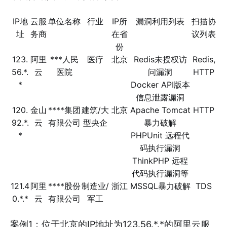
IP地
云服
单位名称
行业
IP所
漏洞利用列表
扫描协
址
务商
在省
议列表
份
123.
阿里
***人民
医疗
北京
Redis未授权访
Redis,
56.*.
云
医院
问漏洞
HTTP
*
Docker API版本
信息泄露漏洞
120.
金山
****集团
建筑/大
北京
Apache Tomcat
HTTP
92.*.
云
有限公司
型央企
暴力破解
*
PHPUnit 远程代
码执行漏洞
ThinkPHP 远程
代码执行漏洞等
121.4
阿里
****股份
制造业/
浙江
MSSQL暴力破解
TDS
0.*.*
云
有限公司
军工
案例1：位于北京的IP地址为123.56.*.*的阿里云服