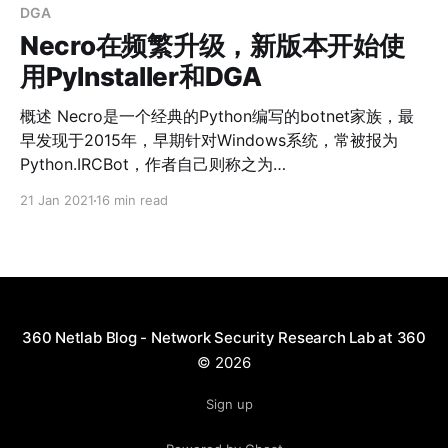
system
DGA
Necro在频繁升级，新版本开始使
用PyInstaller和DGA
概述 Necro是一个经典的Python编写的botnet家族，最
早发现于2015年，早期针对Windows系统，常被报为
Python.IRCBot，作者自己则称之为
N3Cr0m0rPh(Necromorph)。自2021年1月1号起，
21 Jan 2021
16 min read
360Netlab的BotMon系统持续检测到该家族的新变种，
先后有3个版本的样本被检测到，它们均针对Linux系统，
并且最新的版本使用了DGA技术来生成C2域名对抗检
测。本文将对最近发现的Necro botnets做一分析。 本文
的关键点如下： 1，Necro最新版的感染规模在万级，并
且处于上升趋势。 2，在传播方式上，Necro支持多种方
360 Netlab Blog - Network Security Research Lab at 360
式，并且持续集成新公开的1-day漏洞，攻击能力较强。
© 2026
3，最新版Necro使用了DGA技术生成C2域名，Python脚
本也经过重度混淆以对抗静态分析。 4，目前传播的不同
Sign up
版本Necro botnet背后为同一伙人，并且主要针对Linux