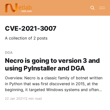
CVE-2021-3007
A collection of 2 posts
DGA
Necro is going to version 3 and
using PyInstaller and DGA
Overview. Necro is a classic family of botnet written
in Python that was first discovered in 2015, at the
beginning, it targeted Windows systems and often
tagged by security vendors as Python.IRCBot and
22 Jan 2021
12 min read
called N3Cr0m0rPh (Necromorph) by the author
himself. Since January 1, 2021, 360Netlab's BoTMon