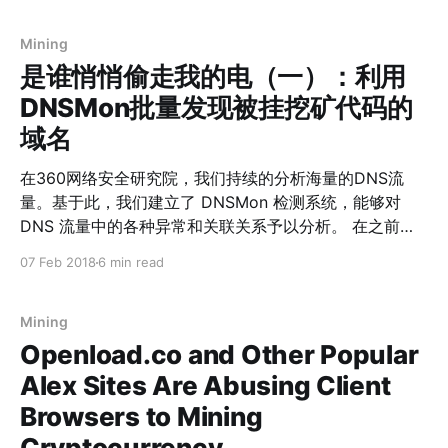
article. After that, we try to use DNSMon to further
Mining
是谁悄悄偷走我的电（一）：利用
DNSMon批量发现被挂挖矿代码的
域名
在360网络安全研究院，我们持续的分析海量的DNS流
量。基于此，我们建立了 DNSMon 检测系统，能够对
DNS 流量中的各种异常和关联关系予以分析。 在之前的
文章 中，我们提到了 openload.co 等网站利用Web页面
07 Feb 2018
6 min read
挖矿的情况。在那之后，我们进一步利用 DNSMon 对整
个互联网上网页挖矿进行分析，本文描述我们目前看到情
况。 当前我们可以看到： * 0.2% 的网站在首页嵌入了
Mining
Web挖矿代码：Alexa Top 10万的网站中，有 241
Openload.co and Other Popular
(0.24%) ； Alexa Top 30万的网站中，有 629 (0.21%) *
Alex Sites Are Abusing Client
色情相关网站是主体，占据了这些网站的49%。其它还有
Browsers to Mining
诈骗（8%）、广告（7%）、挖矿（7%）、影视（6%）
等类别
Cryptocurrency