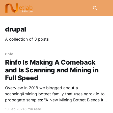
drupal
A collection of 3 posts
rinfo
Rinfo Is Making A Comeback
and Is Scanning and Mining in
Full Speed
Overview In 2018 we blogged about a
scanning&mining botnet family that uses ngrok.io to
propagate samples: "A New Mining Botnet Blends Its
C2s into ngrok Service ", and since mid-October
10 Feb 2021
6 min read
2020, our BotMon system started to see a new