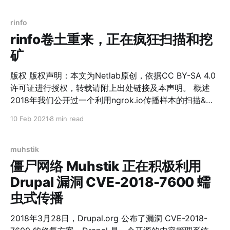
variant of this family that is active
rinfo
rinfo卷土重来，正在疯狂扫描和挖
矿
版权 版权声明：本文为Netlab原创，依据CC BY-SA 4.0
许可证进行授权，转载请附上出处链接及本声明。 概述
2018年我们公开过一个利用ngrok.io传播样本的扫描&挖
矿型botnet家族: "利用ngrok传播样本挖矿"，从2020年
10 Feb 2021
8 min read
10月中旬开始，我们的BotMon系统检测到这个家族的新
变种再次活跃起来，并且持续至今。相比上一次，这次来
势更加凶猛，截至2021年2月6号，我们的Anglerfish蜜罐
muhstik
共捕获到11864个scanner样本，1754个miner样本，
僵尸网络 Muhstik 正在积极利用
3232个ngrok.io临时域名。样本捕获情况可以参考下面的
Drupal 漏洞 CVE-2018-7600 蠕
捕获记录。 目前该家族仍在传播之中，本文将结合老版本
虫式传播
对新变种做一对比分析，要点如下： 1. 该家族整体结构未
变，仍由扫描和挖矿2大模块组成，扫描的目的仍然是为
2018年3月28日，Drupal.org 公布了漏洞 CVE-2018-
了组建挖矿型botnet。 2. 样本跟2018年分析的那批同