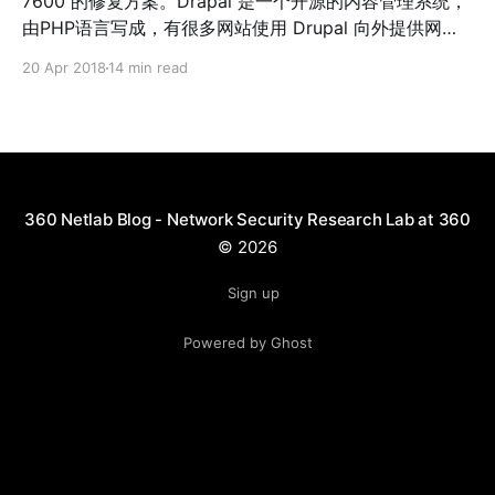
7600 的修复方案。Drapal 是一个开源的内容管理系统，
源，只是功能稍有变化，为最新变种。 3. 新版本仍然依赖
由PHP语言写成，有很多网站使用 Drupal 向外提供网页
ngrok.io来分发样本和上报结果。 4. 扫描的端口和服务有
服务。本次漏洞存在于 Drupal 的多个版本中，攻击者可
所变化，不再扫描Apache CouchDB和MODX服务，同时
20 Apr 2018
14 min read
以利用该漏洞完全控制网站。 从2018年4月13日开始，
增加了3个新的
360网络安全研究院观测到互联网上有大量针对该漏洞的
扫描。通过分析，我们认为有至少3组恶意软件在利用该
漏洞传播。其中一组恶意软件有蠕虫传播行为，感染量显
著比其他的恶意软件更多。分析后，我们认为这是一个长
期存在的僵尸网络家族。我们将其命名为 muhstik，这主
360 Netlab Blog - Network Security Research Lab at 360
要是因为其二进制文件名和通信协议中多处包含了这个字
© 2026
符串。 我们认为 muhstik 有以下特点值得社区关注： *
蠕虫式传播 * 长期存在 * 使用的漏洞利用数目众多 * 混合
Sign up
使用了多种牟利方式 攻击载荷 按照时间顺序，Muhstik使
Powered by Ghost
用了下面两组攻击载荷，这两组载荷占据了全部看到的载
荷的80%左右，是我们看到的攻击的主要部分： * 活跃时
间：2018-04-14 03:33:06~ 2018