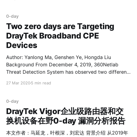
网络存在相互竞争获取更多的Bot规模的情况，其中有些
僵尸网络拥有一些0-day漏洞资源，这使它们看起来与众
不同。我们正在研究并观察IoT Botnet使用0-day漏洞传
0-day
播是否是一个新趋势。 2020年2月28日，360Netlab未
Two zero days are Targeting
知威胁检测系统注意到Moobot僵尸网络[3]开始使用一种
DrayTek Broadband CPE
我们从未见过的新漏洞(多个步骤)，并且可以成功攻击受
Devices
影响的设备。 2020年3月17日，我们确认此漏洞为0-day
漏洞，并将结果报告给CNCERT。 2020年3月18日，
Author: Yanlong Ma, Genshen Ye, Hongda Liu
Exploit Database[4]网站发布了Netlink GPON路由器远
Background From December 4, 2019, 360Netlab
程命令执行漏洞PoC，这与我们发现的在野0-day漏洞特
Threat Detection System has observed two different
征一致。但是，该PoC遗漏了关键的一个步骤，因此实际
attack groups using two 0-day vulnerabilities of
被注入的命令并不能成功执行。 2020年3月19日，我们与
27 Mar 2020
5 min read
DrayTek[1] Vigor enterprise routers and switch
相关厂商联系，
devices to conduct a series of attacks, including
eavesdropping on device’s network traffic, running
0-day
SSH
DrayTek Vigor企业级路由器和交
换机设备在野0-day 漏洞分析报告
本文作者：马延龙，叶根深，刘宏达 背景介绍 从2019年