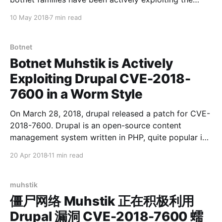
服务器，部分减缓了 muhstik 的扩张速度。然而 muhstik
vulnerability to build their zombie corps, including
10 May 2018
7 min read
扩张的脚步并未停止，在2018-05-10 10:30 GMT+8，我
mettle, muhstik, mirai, hajime and satori. It is the first
们观察到它启用了 165.
time we have seen so many botnets competing for
Botnet
Botnet Muhstik is Actively
Exploiting Drupal CVE-2018-
7600 in a Worm Style
On March 28, 2018, drupal released a patch for CVE-
2018-7600. Drupal is an open-source content
management system written in PHP, quite popular in
many sites to provide web service. This vulnerability
20 Apr 2018
11 min read
exists in multiple drupal versions, which may be
exploited by an attacker to take full control of the
target.
muhstik
僵尸网络 Muhstik 正在积极利用
Drupal 漏洞 CVE-2018-7600 蠕