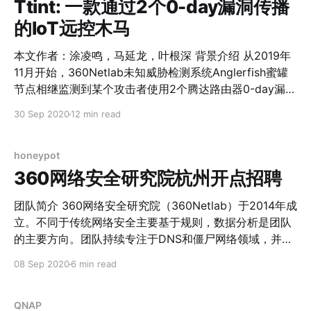
different.
Ttint: 一款通过2个0-day漏洞传播
的IoT远控木马
本文作者：涂凌鸣，马延龙，叶根深 背景介绍 从2019年
11月开始，360Netlab未知威胁检测系统Anglerfish蜜罐
节点相继监测到某个攻击者使用2个腾达路由器0-day漏洞
传播一个基于Mirai代码开发的远程控制木马（RAT）。 常
30 Sep 2020
12 min read
规的Mirai变种基本都是围绕DDoS做文章，而这个变种不
同，在DDoS攻击之外，它针对路由器设备实现了
Socket5代理，篡改路由器DNS，设置iptables，执行自
honeypot
定义系统命令等多达12个远程控制功能。 此外，在C2通
360网络安全研究院杭州开点招聘
信层面，它使用WSS (WebSocket over TLS) 协议，一方
面这样在流量层面可以规避非常成熟的Mirai流量检测，另
团队简介 360网络安全研究院（360Netlab）于2014年成
一方面可以为C2提供安全加密通信。 在C2本身，攻击者
立。不同于传统网络安全主要基于规则，数据分析是团队
最开始使用了一个Google的云服务IP，其后切换到位于香
的主要方向。团队持续专注于DNS和僵尸网络领域，并在
港的一台托管主机，但是当我们使用网站证书，样本，域
领域内保持领先地位。 从2014年开始，团队在DNS方向
08 Sep 2020
6 min read
名及IP在我们的DNSmon系统里深入扩展关联后，我们看
上建设了国内历史最久、覆盖范围最广的PassiveDNS基
到更多的基础设施IP，更多的样本，和更多的C2域名。
础数据库，及其附属其它基础数据库，持续分析产出威胁
两个0 day，网关设备的12种远控功能，加密流量协议，
情报并应用于360网络安全大脑，并在多个DNS领域内的
QNAP