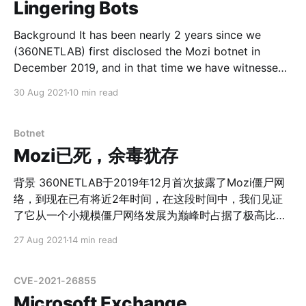
Lingering Bots
有的配置管理函数。 2. attack_init 函数也被抛弃，ddos
攻击函数会被指令处理函数直接调用。 同时，其C2域名
Background It has been nearly 2 years since we
选用了一个 uy 顶级域的域名，这在国内也是很少见的。
(360NETLAB) first disclosed the Mozi botnet in
Muhstik Muhstik 这个网络最早被披露于 2018 年，系一
December 2019, and in that time we have witnessed
个借鉴了Mirai代码的Tsunami变种。在本次捕获的样本
its development from a small-scale botnet to a giant
30 Aug 2021
10 min read
中，我们注意到新Muhstik变种增加了一个后门模块ldm，
that accounted for an extremely high percentage of
IOT traffic at its peak. Now that Mozi&
Botnet
Mozi已死，余毒犹存
背景 360NETLAB于2019年12月首次披露了Mozi僵尸网
络，到现在已有将近2年时间，在这段时间中，我们见证
了它从一个小规模僵尸网络发展为巅峰时占据了极高比例
IOT流量巨无霸的过程。 现在Mozi的作者已经被执法机关
27 Aug 2021
14 min read
处置，其中我们也全程提供了技术协助，因此我们认为后
续在相当长的一段时间内它都不会继续更新。但我们知
道，Mozi采用了P2P网络结构，而P2P网络的一大“优
CVE-2021-26855
点”是健壮性好， 即使部分节点瘫痪，整个网络仍然能工
Microsoft Exchange