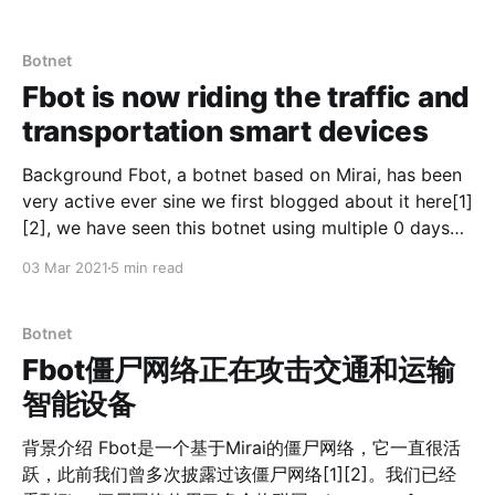
获取到系统root权限并进行恶意挖矿攻击。 我们将此次挖
矿程序命名为UnityMiner，值得注意的是攻击者专门针对
QNAP NAS设备特性，隐藏了挖矿进程，隐藏了真实的
Botnet
CPU内存资源占用信息，使用户无法在Web管理界面看到
Fbot is now riding the traffic and
系统异常行为。 2020年10月7号，QNAP Systems, Inc.
transportation smart devices
公司发布安全公告QSA-20-08[1]，并指出已在Helpdesk
3.0.3和更高版本中解决了这些问题。 目前，互联网上还
Background Fbot, a botnet based on Mirai, has been
没有公布CVE-2020-2506和CVE-2020-2507的漏洞详
very active ever sine we first blogged about it here[1]
细信息，由于该漏洞威胁程度极高，为保护尚未修复漏洞
[2], we have seen this botnet using multiple 0 days
的QNAP NAS用户，我们不公开该漏洞技术细节。我们推
before(some of them we have not disclosed yet) and
03 Mar 2021
5 min read
测仍有数十万个在线的QNAP NAS设备存在该漏洞。 此前
it has been targeting various IoT devices, now, it is
我们曾披露了另一起QNAP NAS在野漏洞攻击事件[2]。
Botnet
Fbot僵尸网络正在攻击交通和运输
智能设备
背景介绍 Fbot是一个基于Mirai的僵尸网络，它一直很活
跃，此前我们曾多次披露过该僵尸网络[1][2]。我们已经