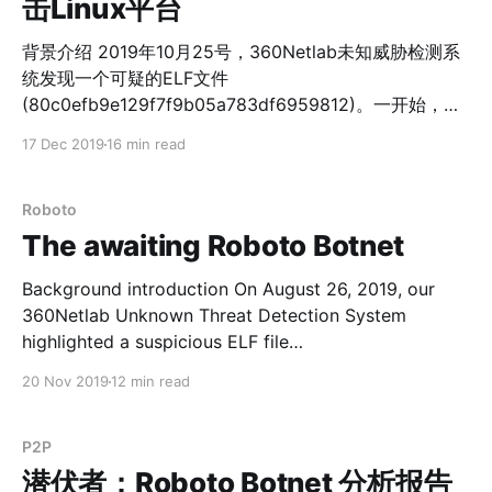
击Linux平台
背景介绍 2019年10月25号，360Netlab未知威胁检测系
统发现一个可疑的ELF文件
(80c0efb9e129f7f9b05a783df6959812)。一开始，我
们以为这是在我们发现的Unknown Botnet中比较平凡的
17 Dec 2019
16 min read
一个，并且在那时候VirusTotal上有2款杀毒引擎能够识
别。当我们关联分析它的相关样本特征和IoC时，我们发
现这个案例跟Lazarus Group有关，并决定深入分析它。
Roboto
目前，业界也从未公开过关于Lazarus Group针对Linux平
The awaiting Roboto Botnet
台的攻击样本和案例。通过详细的分析，我们确定这是一
款功能完善，行为隐蔽并适用于Windows和Linux平台的
Background introduction On August 26, 2019, our
RAT程序，并且其幕后攻击者疑似Lazarus Group。 事实
360Netlab Unknown Threat Detection System
上，这款远程控制软件相关样本早在2019年5月份就已经
highlighted a suspicious ELF file
出现，目前在VirusTotal上显示被26款杀毒软件厂商识别
(4cd7bcd0960a69500aa80f32762d72bc) and
20 Nov 2019
12 min read
为泛型的恶意软件，但它还是不为人所知，我们也没有找
passed along to our researchers to take a closer
到相关分析报告。所以，我们会详细披露它的一些技术特
look, upon further analysis, we determined it is a P2P
征，并根据它的文件名和硬编码字符串特征将它命名为
bot program. Fast forwarded to October 11, 2019, our
P2P
Anglerfish honeypot captured
Dacls。 Dacls 概览 Dacls是一款新型的远程控
潜伏者：Roboto Botnet 分析报告