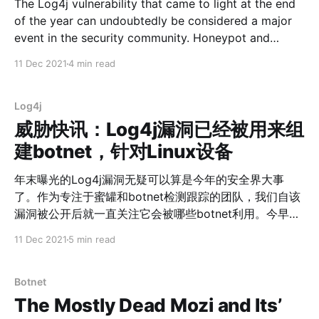
The Log4j vulnerability that came to light at the end
of the year can undoubtedly be considered a major
event in the security community. Honeypot and
botnet are our bread and butter, and we have been
11 Dec 2021
4 min read
concerned about which botnets would be exploiting
this since the vulnerability was made public.
Log4j
威胁快讯：Log4j漏洞已经被用来组
建botnet，针对Linux设备
年末曝光的Log4j漏洞无疑可以算是今年的安全界大事
了。作为专注于蜜罐和botnet检测跟踪的团队，我们自该
漏洞被公开后就一直关注它会被哪些botnet利用。今早我
们等来了首批答案，我们的Anglerfish和Apacket蜜罐先
11 Dec 2021
5 min read
后捕获到2波利用Log4j漏洞组建botnet的攻击，快速的样
本分析表明它们分别用于组建 Muhstik 和Mirai botnet，
针对的都是Linux设备。 样本分析 MIRAI 这一波传播的为
Botnet
miria新变种，相比最初代码，它做了如下变动： 1. 移除
The Mostly Dead Mozi and Its’
了 table_init/table_lock_val/table_unlock_val 等mirai特