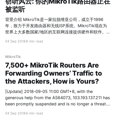
窃听风云: 你的MikroTik路由器正在
被监听
背景介绍 MikroTik是一家拉脱维亚公司，成立于1996
年，致力于开发路由器和无线ISP系统。MikroTik现在为
世界上大多数国家/地区的互联网连接提供硬件和软件。在
1997年，MikroTik创建了RouterOS软件系统，在2002
04 Sep 2018
8 min read
年，MikroTik决定制造自己的硬件并创建了
RouterBOARD品牌，每个RouterBOARD设备都运行
RouterOS软件系统。[1] 根据维基解密披露的CIA Vault7
MikroTik
黑客工具Chimay Red涉及到2个漏洞利用，其中包括
7,500+ MikroTik Routers Are
Winbox任意目录文件读取（CVE-2018-14847）和
Forwarding Owners’ Traffic to
Webfig远程代码执行漏洞。[2] Winbox是一个Windows
the Attackers, How is Yours?
GUI应用程序，Webfig是一个Web应用程序，两者都是
RouterOS一个组件并被设计为路由器管理系统。Winbox
[Update] 2018-09-05 11:00 GMT+8, with the
和Webfig与RouterOS的网络通信分别在TCP/8291端口
generous help from the AS64073, 103.193.137.211 has
上，TCP/80或TCP/8080等端口上。[3] [4] 通过
been promptly suspended and is no longer a threat.
360Netlab Anglerfish蜜罐系统，我们观察到恶意软件正
Overview MikroTik is a Latvian company founded in
在利用MikroTik CVE-2018-148
04 Sep 2018
6 min read