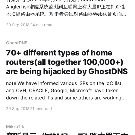
PSIRT 对我们披露的安全事件，作出了负责任的响应； 读
Anglerfish蜜罐系统监测到互联网上有大量IP正在针对性
者在继续阅读本blog时，应当明确blog和样本中出现的
地扫描路由器系统。攻击者尝试对路由器Web认证页面进
Hisilicon字样，源自Schuchman及其同谋者的错误判断。
行口令猜解或者通过dnscfg.cgi漏洞利用绕过身份认证，
实际上整个IoT产业链条庞杂，其体量远超攻击者或者任何
29 Sep 2018
24 min read
然后通过相应DNS配置接口篡改路由器默认DNS地址为
单一从业人员能够理解的范围。只有产业界
Rogue DNS Server[1] 。 我们共发现3套成熟的
DNSChanger程序，根据其编程语言特性我们将它们分别
GhostDNS
命名为Shell DNSChanger，Js DNSChanger，PyPhp
70+ different types of home
DNSChanger。目前这3套DNSChanger程序由同一个恶
routers(all together 100,000+)
意软件团伙运营，其中以PyPhp DNChanger部署规模最
are being hijacked by GhostDNS
大。根据其功能特性，我们将它们统一命名为
DNSChanger System。 事实上DNSChanger System是
note:We have informed various ISPs on the IoC list,
该恶意软件软件团伙运营系统中的一个子系统，其它还包
and OVH, ORACLE, Google, Microsoft have taken
括：Phishing Web System，Web Admin System，
down the related IPs and some others are working on
Rogue DNS System。这4个系统之间相互协同运作实现
it (Thanks!) Background introduction DNSchanger is
DNS劫持功能，我们将这整个系统命名为GhostDNS。
29 Sep 2018
21 min read
not something new and was quite active years ago
[1], we occasionally encountered one every once in
MikroTik