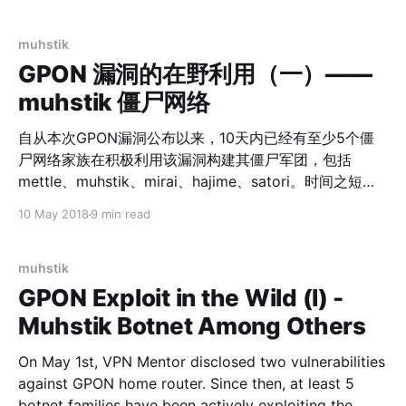
1996 to develop routers and wireless ISP systems.
MikroTik now provides hardware and software for
muhstik
GPON 漏洞的在野利用（一）——
muhstik 僵尸网络
自从本次GPON漏洞公布以来，10天内已经有至少5个僵
尸网络家族在积极利用该漏洞构建其僵尸军团，包括
mettle、muhstik、mirai、hajime、satori。时间之短、
参与者之多，在以往IoT僵尸网络发展中并不多见。 幸运
10 May 2018
9 min read
的是，当前包括muhstik、mirai、hajime、satori在内的
其中大部分僵尸网络的攻击载荷经测试实现有问题，并不
能真正植入恶意代码；mettle 虽然能够植入恶意代码，但
muhstik
C2服务器短暂出现后下线了。无论如何，由于这些恶意代
GPON Exploit in the Wild (I) -
码团伙在积极更新，我们仍应对他们的行为保持警惕。
Muhstik Botnet Among Others
muhstik 僵尸网络由我们首次批露 （ 报告-2018-04 ）。
本次 muhstik 的更新中增加了针对包括 GPON 在内三个
On May 1st, VPN Mentor disclosed two vulnerabilities
漏洞的利用。本轮更新后 muhstik共有 10 种漏洞检测模
against GPON home router. Since then, at least 5
块。 到北京时间5月9日，我们联合安全社区关闭了部分
botnet families have been actively exploiting the