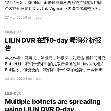
12月4开始，360Netlab未知威胁检测系统持续监测到两
个攻击团伙使用DrayTek Vigor企业级路由器和交换机设
备0-day漏洞，窃听设备网络流量，开启SSH服务并创建
27 Mar 2020
6 min read
系统后门账号，创建Web Session后门等恶意行为。
2019年12月25号，我们在Twitter[1][2]上披露了DrayTek
Vigor在野0-day漏洞攻击IoC特征，并给相关国家CERT
LILIN DVR
提供技术支持。 2020年2月10号，厂商DrayTek发布安全
LILIN DVR 在野0-day 漏洞分析报
公告[3]，修复了该漏洞并发布了最新的固件程序1.5.1。
告
漏洞分析 我们根据Firmware Total系统[4] 进行DrayTek
Vigor在野0-day漏洞定位和模拟漏洞验证。其中2个0-
本文作者：马延龙，涂凌鸣，叶根深，刘宏达 当我们研究
day漏洞命令注入点keyPath，rtick已经被厂商修复，它
Botnet时，我们一般看到的是攻击者通过N-day漏洞植入
们均位于/www/cgi-bin/mainfunction.cgi程序中，对应
Bot程序。但慢慢的，我们看到一个新的趋势，一些攻击
的Web Server程序为/usr/sbin/lighttpd。 keyPath 命令
者开始更多地利用0-day漏洞发起攻击，利用手段也越发
20 Mar 2020
5 min read
注入漏洞分析 漏洞类型：未授权远程命
成熟。我们希望安全社区关注到这一现象，积极合作共同
应对0-day漏洞攻击威胁。 背景介绍 从2019年8月30号
开始，360Netlab未知威胁检测系统持续监测到多个攻击
LILIN DVR
团伙使用LILIN DVR 0-day漏洞传播Chalubo[1]，
Multiple botnets are spreading
FBot[2]，Moobot[3]僵尸网络。 在2020年1月19号，我
using LILIN DVR 0-day