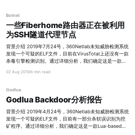
component of an IoT botnet targeting Fiberhome
router. But it does not do the regular stuff such as
DDos,
Botnet
一些Fiberhome路由器正在被利用
为SSH隧道代理节点
背景介绍 2019年7月24号，360Netlab未知威胁检测系统
发现一个可疑的ELF文件，目前在VirusTotal上还没有一款
杀毒引擎检测识别。通过详细分析，我们确定这是一款针
对Fiberhome路由器设备Reporter程序。它会定时获取设
02 Aug 2019
6 min read
备IP等信息并上传给一个Web接口，以此来解决设备IP变
更的问题。 我们还观察到攻击者在Windows和Linux平台
上开发了相应的客户端程序，通过访问Web接口获取
Godlua
Reporter上报的设备IP等信息，然后使用一些预留的后门
Godlua Backdoor分析报告
账号密码建立SSH隧道(Dynamic Port Forwarding)，并
在本地创建Socks5代理服务。我们根据攻击者使用的域
背景介绍 2019年4月24号，360Netlab未知威胁检测系统
名，将这些恶意软件统一命名为Gwmndy。 此外，与其他
发现一个可疑的ELF文件，目前有一部分杀软误识别为挖
Botnet不同的是，攻击者并没有持续扩张Bot数量，我们
矿程序。通过详细分析，我们确定这是一款Lua-based
猜测对于攻击者来说每天有180多个活跃的SSH隧道代理
Backdoor，因为这个样本加载的Lua字节码文件幻数