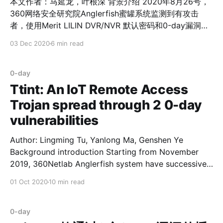
本文作者：马延龙，叶根深 背景介绍 2020年8月26号，
360网络安全研究院Anglerfish蜜罐系统监测到有攻击
者，使用Merit LILIN DVR/NVR 默认密码和0-day漏洞，
传播Mirai僵尸网络样本。 2020年9月25号，Merit LILIN
03 Dec 2020
6 min read
联络人在收到漏洞报告后，快速地响应并提供了固件修复
程序(4.0.26.5618 firmware version for NVR5832)。 此
前，我们曾向Merit LILIN报告了另一个0-day漏洞[1][2]。
0-day
时间线 2020年9月21号，我们邮件联系Merit LILIN厂商
Ttint: An IoT Remote Access
并报告了漏洞详情以及在野攻击PoC。 2020年9月22
Trojan spread through 2 0-day
号，Merit LILIN联络人邮件回复已经连夜修复该问题。
vulnerabilities
2020年9月25号，Merit LILIN联络人提供固件修复程序
4.0.26.5618 firmware version for NVR5832。 影响范
Author: Lingming Tu, Yanlong Ma, Genshen Ye
围 360 FirmwareTotal系统通过对Merit LILIN
Background introduction Starting from November
2019, 360Netlab Anglerfish system have successively
monitored attacker using two Tenda router 0-day
01 Oct 2020
10 min read
vulnerabilities to spread a Remote Access Trojan
(RAT) based on Mirai code. The conventional Mirai
variants normally focus on DDoS, but this variant is
0-day