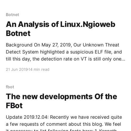
们将它命名为Linux.Ngioweb。它与Win32.Ngioweb共用
了大量代码，不同的是它新增了DGA特性。我们注册了其
中一个DGA C2域名(enutofish-pronadimoful-
Botnet
multihitision.org)，并对它进行Sinkhole处理以此来观察
An Analysis of Linux.Ngioweb
Bot连接情况。 此外，我们还观察到大量部署WordPress
Botnet
的Web服务器被植入Linux.Ngioweb 恶意软件。尽管Bot
程序由Web容器对应的用户组运行并且权限很小但还是能
Background On May 27, 2019, Our Unknown Threat
够正常工作，并被充当Rotating Reverse Proxy[2]节点。
Detect System highlighted a suspicious ELF file, and
目前，我们还没有看清楚Linux.Ngioweb攻击者的目的，
till this day, the detection rate on VT is still only one
但我们猜测他可能会监听代理网络流量。 Linux.Ngioweb
with a very generic name. We determined that this is
21 Jun 2019
14 min read
概览 Linux.Ngioweb Bot样本的主要功能是在受害者的机
a Proxy Botnet, and it is a Linux version variant of the
fbot
The new developments Of the
FBot
Update 2019.12.04: Recently we have received quite
a few requests of comment about this blog. We feel