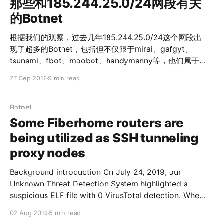
那些和185.244.25.0/24网段有关
的Botnet
根据我们的观察，过去几年185.244.25.0/24这个网段出
现了超多的Botnet，包括但不仅限于mirai、gafgyt、
tsunami、fbot、moobot、handymanny等，他们属于同
一个组织或共享了相关代码。下表是过去一年我们关于该
27 Sep 2019
9 min read
网段的一些统计数据。可以看出该网段有很多的CC和攻击
行为。 Count of CC (host:port) Count of attack
target host Count of downloader IP Count of loader
Botnet
IP 416 36933 166 181 本文主要介绍和该网段有关最近比
Some Fiberhome routers are
较活跃/有趣的几个Botnet家族，包括moobot、fbot、
being utilized as SSH tunneling
handymanny等。 对于其他Botnet为了方便读者了解该网
proxy nodes
段下具体有那些Botnet及其变种，我们用该网段下的
Loader IP植入样本阶段使用的关键字生成一张Tag cloud
Background introduction On July 24, 2019, our
图，大致反应该网段下有那些Botnet及其变种。如下图所
Unknown Threat Detection System highlighted a
示： moobot moobot基于mirai开发。
suspicious ELF file with 0 VirusTotal detection. When
we further looked into it, we realized it is a
02 Aug 2019
5 min read