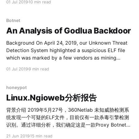
01 Jul 2019
10 min read
节点就已经满足他的需求了。 Gwmndy概览 Gwmndy恶
为“God”，所以我们将它命名为Godlua Backdoor。
意软件主要包括vpn.sh脚本，Reporter和SSH Client程
Godlua Backdoor会使用硬编码域名，Pastebin.com，
序，并且通过一个Web服务器给它们提供相应的Web接
GitHub.com和DNS TXT记录等方式，构建存储C2地址的
Botnet
口，用来传输Bot IP
冗余机制。同时，它使用HTTPS加密下载Lua字节码文
An Analysis of Godlua Backdoor
件，使用DNS over HTTPS获取C2域名解析，保障Bot与
Web Server和C2之间的安全通信。 我们观察到Godlua
Background On April 24, 2019, our Unknown Threat
Backdoor实际上存在2个版本，并且有在持续更新。我们
Detection System highlighted a suspicious ELF file
还观察到攻击者会通过Lua指令，动态运行Lua代码，并对
which was marked by a few vendors as mining
一些网站发起HTTP Flood 攻击。 概览 目前，我们看到
related trojan on VT. We cannot confirm it has mining
01 Jul 2019
9 min read
的Godlua Backdoor主要存在2个版本，201811051556
related module, but we do see it starts to perform
版本是通过遍历Godlua下载服务器得到，我们没有看到它
DDoS function recently. The file itself
有更新。当前Godlua Backdoor活跃
honeypot
Linux.Ngioweb分析报告
背景介绍 2019年5月27号，360Netlab 未知威胁检测系
统发现一个可疑的ELF文件，目前仅有一款杀毒引擎检测
识别。通过详细分析，我们确定这是一款Proxy Botnet，
并且是Win32.Ngioweb[1]恶意软件的Linux版本变种，我
21 Jun 2019
15 min read