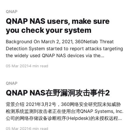
Webshell，获取邮箱信息，甚至进行XMRig恶意挖矿
(http://178.62.226.184/run.ps1)的网络攻击行为。根据挖
QNAP
矿文件路径名特征，我们将该Miner命名为Tripleone。
QNAP NAS users, make sure
2021年3月6号开始，ProjectDiscovery和微软CSS-
you check your system
Exchange项目相继披露了漏洞检测脚本[2][3]。
Microsoft Exchange服务器的远程代码执行漏洞利用步骤
Background On March 2, 2021, 360Netlab Threat
复杂，一般从PoC公布到黑色产业攻击者利用需要一定的
Detection System started to report attacks targeting
时间，我们看到这个攻击现象已经开始了。 CVE-2021-
the widely used QNAP NAS devices via the
26855 植入Webshell POST /ecp/j2r3.js HTTP/1.1 Host:
unauthorized remote command execution
05 Mar 2021
4 min read
{target} Connection: keep-alive
vulnerability (CVE-2020-2506 & CVE-2020-2507)[1],
upon successful attack, the attacker will gain root
privilege on the device and perform malicious mining
QNAP
activities. Due to
QNAP NAS在野漏洞攻击事件2
背景介绍 2021年3月2号，360网络安全研究院未知威胁
检测系统监测到攻击者正在使用台湾QNAP Systems, Inc.
公司的网络存储设备诊断程序(Helpdesk)的未授权远程命
令执行漏洞（CVE-2020-2506 & CVE-2020-2507），
05 Mar 2021
6 min read