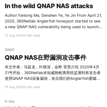
多次更换的基础设施IP，我们怀疑这个也许不是普通玩
技术会议上做公开报告。在僵尸网络领域内，团队多年来
In the wild QNAP NAS attacks
持续致力于发现跟踪僵尸网络活动，披露了包括Mirai、
Satori在内的若干重大安全威胁，并因为其中针对Mirai僵
Author:Yanlong Ma, Genshen Ye, Ye Jin From April 21,
尸网络的持续分析工作得到美国FBI、美国司法部的致谢。
2020, 360Netlab Anglerfish honeypot started to see
360网络安全研究院计划在杭州新成立一个产品团队，把
a new QNAP NAS vulnerability being used to launch
我们的安全数据和技术产品化，探索网络安全行业未知威
attack against QNAP NAS equipment. We noticed
31 Aug 2020
4 min read
胁检测难题，为360安全大脑添砖加瓦。 从一次平凡的网
that this vulnerability has not been announced on the
络扫描，到漏洞、样本、安全事件分析，再到0-day漏洞
Internet, and the attacker is cautious in the
检测、未知恶意软件检测、高级威胁追踪，我们致力于通
QNAP
过数据驱动安全，构建网络安全看得见的能力。 更多信
QNAP NAS在野漏洞攻击事件
息：https://netlab.360.com 简历投
本文作者：马延龙，叶根深，金晔 背景介绍 2020年4月
21号开始，360Netlab未知威胁检测系统监测到有攻击者
使用QNAP NAS设备漏洞，攻击我们的Anglerfish蜜罐节
点。我们看到这个漏洞PoC并没有在互联网上公布，攻击
31 Aug 2020
5 min read
者在漏洞利用过程中相对谨慎，互联网上也仍有一些未修
复漏洞的QNAP NAS设备。因此，我们需要披露这个漏洞
攻击事件，并提醒安全社区和QNAP NAS用户，避免受到
0-day