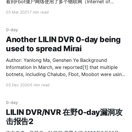
看到Fbot僵尸网络使用了多个物联网（Internet of
things）设备的N-day漏洞和0-day漏洞（部分未披
03 Mar 2021
7 min read
露），现在它正在攻击车联网（Internet of Vehicles）领
域的智能设备，这是一个新现象。 2021年2月20号，360
网络安全研究院未知威胁检测系统监测到攻击者正在使用
0-day
美国Iteris, Inc.公司的Vantage Velocity产品的远程命令执
Another LILIN DVR 0-day being
行漏洞（CVE-2020-9020）[3][4]，传播Fbot僵尸网络
used to spread Mirai
样本。 据维基百科介绍[5]，Iteris, Inc.公司为智能移动基
础设施管理提供软件和咨询服务，包括软件即服务以及托
Author: Yanlong Ma, Genshen Ye Background
管和咨询服务，并生产记录和预测交通状况的传感器和其
Information In March, we reported[1] that multiple
他设备。 结合Vantage Velocity产品用途，并从受影响的
botnets, including Chalubo, Fbot, Moobot were using
设备上发现AIrLink GX450 Mobile Gateway产信息，因
a same 0 day vulnerability to attack LILIN DVR
03 Dec 2020
5 min read
此我们推测受影响设备是路边设备系统。 CVE-2020-
devices, the vendor soon fixed the vulnerability. On
9020漏洞分析 通过360 F
August 26, 2020, our Anglerfish honeypot detected
that another new LILIN DVR/
0-day
LILIN DVR/NVR 在野0-day漏洞攻
击报告2