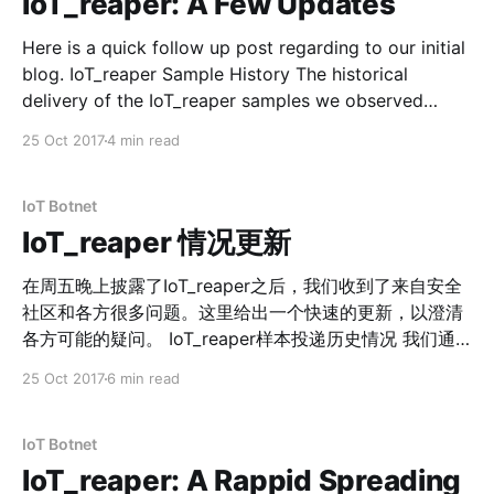
IoT_reaper: A Few Updates
Here is a quick follow up post regarding to our initial
blog. IoT_reaper Sample History The historical
delivery of the IoT_reaper samples we observed
through our honeypot are as follow: It is noticeable
25 Oct 2017
4 min read
that most malicious samples for IoT_reaper are
located at the following URL: * Downloading URL:
IoT Botnet
IoT_reaper 情况更新
在周五晚上披露了IoT_reaper之后，我们收到了来自安全
社区和各方很多问题。这里给出一个快速的更新，以澄清
各方可能的疑问。 IoT_reaper样本投递历史情况 我们通
过蜜罐观察到的 IoT_reaper 样本历史投递情况如下： 可
25 Oct 2017
6 min read
以看出，IoT_reaper 最主要传播的恶意代码位于下面这个
URL上： * 下载地址：hxxp://162.211.183.192/sa * 投递
者：119.82.26.157 * 起止时间：10-04～10-17 * 样本
IoT Botnet
md5：7 个,详细见文末IoC 这个URL上的样本之间内聚关
IoT_reaper: A Rappid Spreading