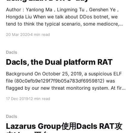
们开始联系设备厂商LILIN。在2020年2月13号，厂商修
复了该漏洞[4]，并发布了最新的固件程序
Author：Yanlong Ma，Lingming Tu，Genshen Ye，
2.0b60_20200207[5]。 漏洞分析 LILIN 0-day漏洞主要
Hongda Liu When we talk about DDos botnet, we
包括：硬编码登陆账号密码，/z/zbin/dvr_box命令注入漏
tend to think the typical scenario, some mediocre,
洞和/z/zbin/net_html.cgi任意文件读取漏洞。其
code-borrowing scripts target old vulnerabilities. But
20 Mar 2020
4 min read
中/z/zbin/dvr_
things actually have started to change, we noticed
more and more attackers beginning to use 0-day
vulnerabilities. Background Starting from
Dacls
Dacls, the Dual platform RAT
Background On October 25, 2019, a suspicious ELF
file (80c0efb9e129f7f9b05a783df6959812) was
flagged by our new threat monitoring system. At first
glance, it seems to be just another one of the regular
17 Dec 2019
12 min read
botnets, but we soon realized this is something with
potential link to the Lazarus Group. At present, the
industry
Dacls
Lazarus Group使用Dacls RAT攻