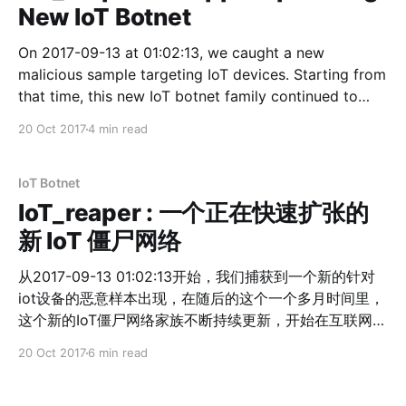
系比较强，我们称为S簇。 后来进一步的分析，认为S簇
New IoT Botnet
还包括其他一些样本；而在S簇之外，还有一个LUA簇，
以及其他更小一些的未知簇。 S簇的样本构成 我们认为S
On 2017-09-13 at 01:02:13, we caught a new
簇包含下面这些URL上的样本： *
malicious sample targeting IoT devices. Starting from
hxxp://162.211.183.192/sa * hxxp:
that time, this new IoT botnet family continued to
update and began to harvest vulnerable iot devices
20 Oct 2017
4 min read
in a rapid pace. The bot borrowed some code from
the famous mirai botnet, but it
IoT Botnet
IoT_reaper : 一个正在快速扩张的
新 IoT 僵尸网络
从2017-09-13 01:02:13开始，我们捕获到一个新的针对
iot设备的恶意样本出现，在随后的这个一个多月时间里，
这个新的IoT僵尸网络家族不断持续更新，开始在互联网上
快速大规模的组建僵尸网络军团。 该僵尸网络脱胎于
20 Oct 2017
6 min read
mirai，但是在诸多方面比mirai更进一步，特别是开始放
弃弱口令猜测，完全转向利用IoT设备漏洞收割，成为IoT