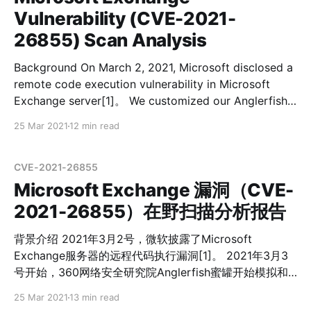
作。所以即使Mozi作者不再发布新的更新，它仍然会存活
Vulnerability (CVE-2021-
一段时间，残余的节点仍然会去感染其它存在漏洞的设
26855) Scan Analysis
备，所以我们现在仍然能看到Mozi在传播，正可谓“百足
之虫，死而不僵”。 许多安全厂商都对Mozi进行了跟踪分
Background On March 2, 2021, Microsoft disclosed a
析，但从我们的角度而言，或多或少有些遗漏，甚至有错
remote code execution vulnerability in Microsoft
误。今天我们将对Mozi的看法总结在下面这篇文章里，以
Exchange server[1]。 We customized our Anglerfish
补充安全社区的分析；同时也为我们对Mozi僵尸网络的持
honeypot to simulate and deploy Microsoft Exchange
续关注画上一个句号。 本文将回答以下问题： 1：Mozi除
25 Mar 2021
12 min read
honeypot plug-in on March 3, and soon we started to
Bot节点外还有别的功能节点吗？ 2：Mozi Bot模块有新
see a large amount of related data, so far, we have
功能吗？ 3：Mozi僵尸网络还在更新吗？ M
already
CVE-2021-26855
Microsoft Exchange 漏洞（CVE-
2021-26855）在野扫描分析报告
背景介绍 2021年3月2号，微软披露了Microsoft
Exchange服务器的远程代码执行漏洞[1]。 2021年3月3
号开始，360网络安全研究院Anglerfish蜜罐开始模拟和
部署Microsoft Exchange蜜罐插件，很快我们搜集到大量
25 Mar 2021
13 min read
的漏洞检测数据，目前我们已经检测到攻击者植入