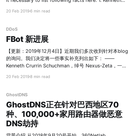
it necessary to list following facts here: 1. Kenneth
Crurrin Schuchman, with nicknames "Nexus" or
20 Feb 2019
6 min read
"Nexus-Zeta", a 21 years old young man, has pleaded
guilty on 2019.
DDoS
FBot 新进展
【更新：2019年12月4日】近期我们多次收到针对本blog
的询问。我们决定将一些事实补充列出如下： ——
Kenneth Crurrin Schuchman，绰号 Nexus-Zeta，一名
21岁的年轻人，已经于2019年9月3日向美国阿拉斯加区
20 Feb 2019
8 min read
域法庭认罪。Schuchman的认罪书表明，Schuchman及
其同谋者通过感染大批设备，创建了一系列僵尸网络，包
括 Satori，Okiru，Masuta，Tsunami，Fbot，并利用这
GhostDNS
些僵尸网络的DDoS破坏力牟利； ——本 Blog 中涉及到
GhostDNS正在针对巴西地区70
的脆弱性并非发生在 Hisilicon。通过后续分析以及安全社
种、100,000+家用路由器做恶意
区交流，我们确认该脆弱性发生在华为海思的供应链下游
DNS劫持
厂商。为了保护最终客户的利益，我们决定不公开脆弱性
细节、攻击者使用的载荷或者具体厂商名字； ——华为
背景介绍 从2018年9月20号开始，360Netlab