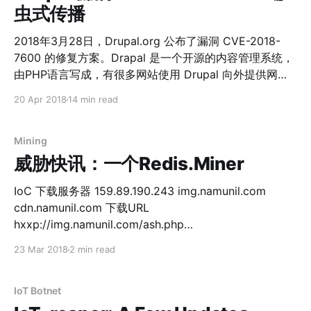
虫式传播
2018年3月28日，Drupal.org 公布了漏洞 CVE-2018-
7600 的修复方案。Drapal 是一个开源的内容管理系统，
由PHP语言写成，有很多网站使用 Drupal 向外提供网页
服务。本次漏洞存在于 Drupal 的多个版本中，攻击者可
20 Apr 2018
14 min read
以利用该漏洞完全控制网站。 从2018年4月13日开始，
360网络安全研究院观测到互联网上有大量针对该漏洞的
扫描。通过分析，我们认为有至少3组恶意软件在利用该
Mining
漏洞传播。其中一组恶意软件有蠕虫传播行为，感染量显
威胁快讯：一个Redis.Miner
著比其他的恶意软件更多。分析后，我们认为这是一个长
期存在的僵尸网络家族。我们将其命名为 muhstik，这主
IoC 下载服务器 159.89.190.243 img.namunil.com
要是因为其二进制文件名和通信协议中多处包含了这个字
cdn.namunil.com 下载URL
符串。 我们认为 muhstik 有以下特点值得社区关注： *
hxxp://img.namunil.com/ash.php
蠕虫式传播 * 长期存在 * 使用的漏洞利用数目众多 * 混合
hxxp://img.namunil.com/bsh.php
23 Mar 2018
2 min read
使用了多种牟利方式 攻击载荷 按照时间顺序，Muhstik使
hxxp://img.namunil.com/rsh.php
用了下面两组攻击载荷，这两组载荷占据了全部看到的载
hxxp://cdn.namunil.com/ash.php
荷的80%左右，是我们看到的攻击的主要部分： * 活跃时
hxxp://cdn.namunil.com/bsh.php
IoT Botnet
间：2018-04-14 03:33:06~ 2018
hxxp://cdn.namunil.com/ins.php hxxp: