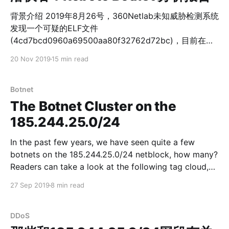
背景介绍 2019年8月26号，360Netlab未知威胁检测系统
发现一个可疑的ELF文件
(4cd7bcd0960a69500aa80f32762d72bc)，目前在
VirusTotal上显示仅有2款杀毒引擎检测识别。通过详细分
20 Nov 2019
15 min read
析，我们确定这是一款基于P2P通信的Bot程序，并对它保
持关注。 2019年10月11号，我们通过Anglerfish蜜罐捕获
到另一个可疑的ELF样本
Botnet
(4b98096736e94693e2dc5a1361e1a720)，并且正是
The Botnet Cluster on the
那个可疑的ELF样本的Downloader。这个Downloader样
185.244.25.0/24
本会从2个硬编码的HTTP链接中下载Bot程序，其中一个
下载地址把这个Bot样本伪装成Google的一个字体
In the past few years, we have seen quite a few
库“roboto.ttc”，所以我们将这个Botnet命名为Roboto。
botnets on the 185.244.25.0/24 netblock, how many?
我们已经持续关注了Roboto Botnet近3个月的时间，并
Readers can take a look at the following tag cloud,
在本文披露它的一些技术特征。 Roboto Botnet概览 目
which represents the keywords used in some of the
27 Sep 2019
8 min read
前，我们捕获到了Roboto Botnet的Downloader和Bot模
samples using IPs within this netblock as loader IPs.
块。根据它的传播方式和Bot样本特征，我们推测它还存
在漏洞扫描模块和
DDoS