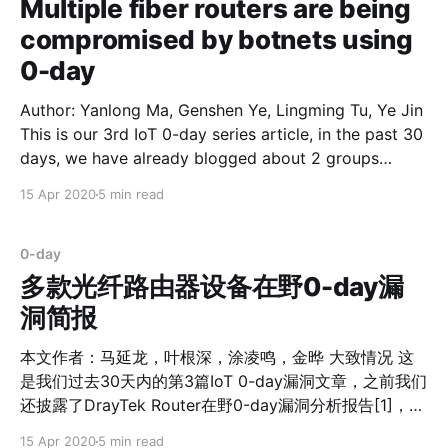
此类漏洞攻击。 漏洞分析 漏洞类型: 未授权远程命令执行
Multiple fiber routers are being
漏洞 漏洞原因: 通过360 FirmwareTotal系统分析，我们
compromised by botnets using
发现这个漏洞出现CGI程序/httpd/cgi-
0-day
bin/authLogout.cgi中。它在处理用户注销登录时，会根
据Cookie中字段名称选择相应的注销登录函数。其中
Author: Yanlong Ma, Genshen Ye, Lingming Tu, Ye Jin
QPS_SID，QMS_SID和QMMS_SID注销登录函数未过滤
This is our 3rd IoT 0-day series article, in the past 30
特殊字符即使用snprintf函数拼接curl命令字符串并使用
days, we have already blogged about 2 groups
system函数直接执行，所以造成命令注入。 漏洞修复：
targeting DrayTek CPE 0-day here [1], and Fbot
在2017年7月21号，我们发现QNAP发布固件版本4.3.3修
15 Apr 2020
5 min read
botnet targeting Lilin DVR 0-day here [2]. Apparently
复了这个漏洞。修复后的固件中使用qn
while most botnets play catchup
0-day
多款光纤路由器设备在野0-day漏
洞简报
本文作者：马延龙，叶根深，涂凌鸣，金晔 大致情况 这
是我们过去30天内的第3篇IoT 0-day漏洞文章，之前我们
还披露了DrayTek Router在野0-day漏洞分析报告[1]，
LILIN DVR在野0-day漏洞分析报告[2]。我们观察到僵尸
15 Apr 2020
5 min read