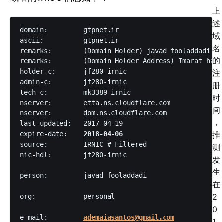
上
述
domain:		gtpnet.ir

域
ascii:		gtpnet.ir

名
remarks:	(Domain Holder) javad fooladdadi

的
remarks:	(Domain Holder Address) Imarat hashtom, apartemanhaye emarat hashtom, golbahar, khorasan razavi, IR

holder-c:	jf280-irnic

注
admin-c:	jf280-irnic

册
tech-c:		mk3389-irnic

时
nserver:	etta.ns.cloudflare.com

间
nserver:	dom.ns.cloudflare.com

，
last-updated:	2017-04-19

expire-date:	
2018-04-06
推
测
nic-hdl:	jf280-irnic
发
生
person:		javad fooladdadi
在
2
org:		personal
0
e-mail:		
ademaiasantos@gmail.com
1