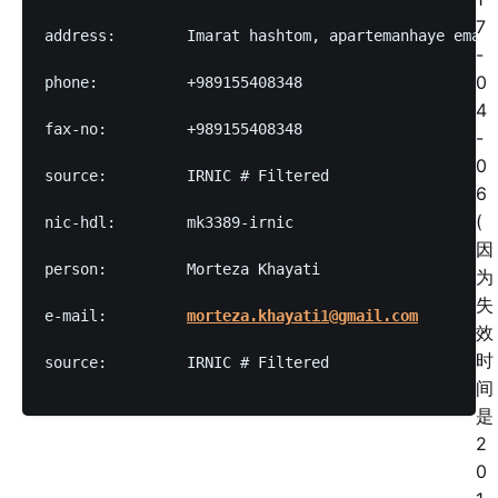
7
address:	Imarat hashtom, apartemanhaye 
-
0
phone:		+989155408348
4
fax-no:		+989155408348
-
0
source:		IRNIC # Filtered
6
(
nic-hdl:	mk3389-irnic
因
person:		Morteza Khayati
为
失
e-mail:		
morteza.khayati1@gmail.com
效
时
source:		IRNIC # Filtered
间
是
2
0